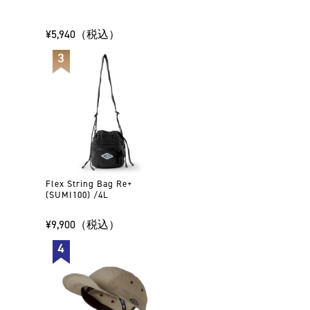
¥5,940（税込）
Flex String Bag Re+
(SUMI100) /4L
¥9,900（税込）