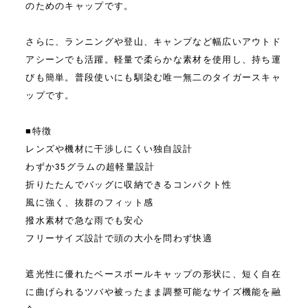
のためのキャップです。
さらに、ランニングや登山、キャンプなど幅広いアウトド
アシーンでも活躍。軽量で柔らかな素材を使用し、持ち運
びも簡単。普段使いにも馴染む唯一無二のタイガースキャ
ップです。
■特徴
レンズや機材に干渉しにくい独自設計
わずか35グラムの超軽量設計
折りたたんでバッグに収納できるコンパクト性
風に強く、抜群のフィット感
撥水素材で急な雨でも安心
フリーサイズ設計で頭の大小を問わず快適
遮光性に優れたベースボールキャップの形状に、短く自在
に曲げられるツバや被ったまま調整可能なサイズ機能を融