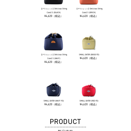
【アウトレット】Delicious String
【アウトレット】Delicious String
Case2 S (BLACK)
Case2 S (BRICK)
¥4,620（税込）
¥4,620（税込）
【アウトレット】Delicious String
SMALL EATER (BEIGE FD)
¥4,620（税込）
Case2 S (NAVY)
¥4,620（税込）
SMALL EATER (NAVY FD)
SMALL EATER (RED FD)
¥4,620（税込）
¥4,620（税込）
PRODUCT