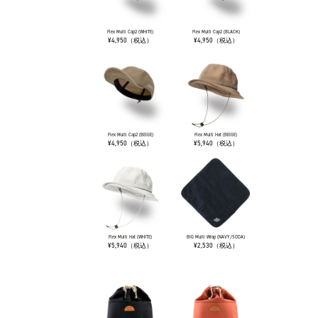
Flex Multi Cap2 (WHITE)
Flex Multi Cap2 (BLACK)
¥4,950（税込）
¥4,950（税込）
Flex Multi Cap2 (BEIGE)
Flex Multi Hat (BEIGE)
¥4,950（税込）
¥5,940（税込）
Flex Multi Hat (WHITE)
BIG Multi Wrap (NAVY/SODA)
¥5,940（税込）
¥2,530（税込）