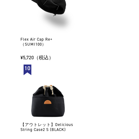
Flex Air Cap Re+
（SUMI100）
¥5,720（税込）
【アウトレット】Delicious
String Case2 S (BLACK)