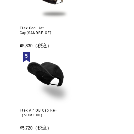
Flex Cool Jet
Cap(SANDBEIGE)
¥5,830（税込）
Flex Air OB Cap Re+
（SUMI100）
¥5,720（税込）