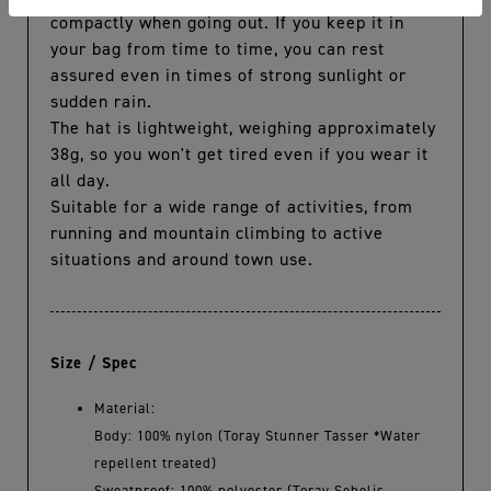
compactly when going out. If you keep it in
your bag from time to time, you can rest
assured even in times of strong sunlight or
sudden rain.
The hat is lightweight, weighing approximately
38g, so you won't get tired even if you wear it
all day.
Suitable for a wide range of activities, from
running and mountain climbing to active
situations and around town use.
Size / Spec
Material:
Body: 100% nylon (Toray Stunner Tasser *Water
repellent treated)
Sweatproof: 100% polyester (Toray Sebelis