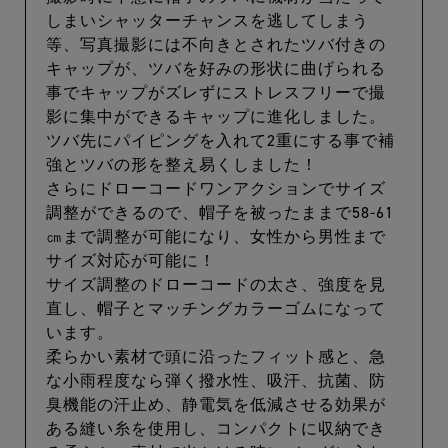
しまいシャッターチャンスを逃してしまう
等、写真撮影には不向きとされたツバ付きの
キャップが、ツバを好みの形状に曲げられる
事でキャップがズレずにストレスフリーで撮
影に集中ができるキャップに進化しました。
ツバ先にパイピングを入れて2重にする事で補
強とツバの形を整え易くしました！
さらにドローコードワンアクションでサイズ
調整ができるので、帽子を被ったままで58-61
㎝まで調整が可能になり、女性から男性まで
サイズ対応が可能に！
サイズ調整のドローコードの太さ、強度を見
直し、帽子とマッチングカラーゴムになって
います。
柔らかい素材で頭に沿ったフィット感と、急
な小雨程度なら弾く撥水性、吸汗、抗菌、防
臭機能の汗止め、静電気を低減させる効果が
ある縫い糸を使用し、コンパクトに収納でき