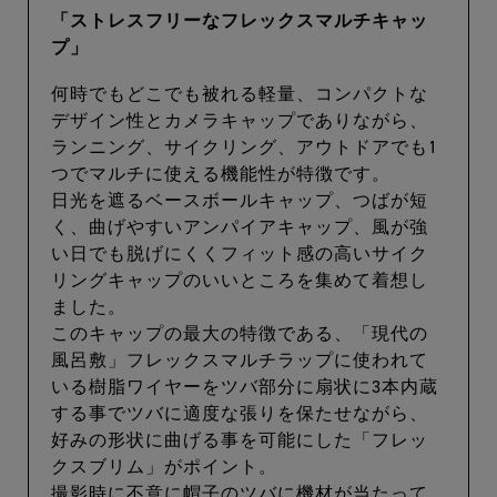
「ストレスフリーなフレックスマルチキャッ
プ」
何時でもどこでも被れる軽量、コンパクトな
デザイン性とカメラキャップでありながら、
ランニング、サイクリング、アウトドアでも1
つでマルチに使える機能性が特徴です。
日光を遮るベースボールキャップ、つばが短
く、曲げやすいアンパイアキャップ、風が強
い日でも脱げにくくフィット感の高いサイク
リングキャップのいいところを集めて着想し
ました。
このキャップの最大の特徴である、「現代の
風呂敷」フレックスマルチラップに使われて
いる樹脂ワイヤーをツバ部分に扇状に3本内蔵
する事でツバに適度な張りを保たせながら、
好みの形状に曲げる事を可能にした「フレッ
クスブリム」がポイント。
撮影時に不意に帽子のツバに機材が当たって