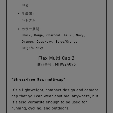
38ｇ
生産国：
ベトナム
カラー展開：
Black、Beige、Charcoal、Azuki、Navy、
Orange、DeepNavy、Beige/Orange、
Beige/D.Navy
Flex Multi Cap 2
MHW24095
"Stress-free flex multi-cap"
It's a lightweight, compact design and camera
cap that you can wear anytime, anywhere, but
it's also versatile enough to be used for
running, cycling, and outdoors.