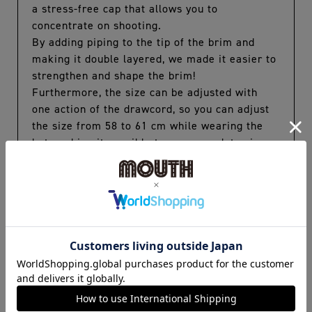
a stress-free cap that allows you to
concentrate on shooting.
By adding piping to the tip of the brim and
making it double layered, we made it easier to
strengthen and shape the brim!
Furthermore, the size can be adjusted with
one action of the drawcord, so you can adjust
the size from 58 to 61 cm while wearing the
hat, making it possible to accommodate sizes
from women to men!
The thickness and strength of the size
adjustment drawcord have been revised, and
the color rubber matches the hat.
The soft material fits snugly around your head,
and is made with water repellent, sweat
absorbent, antibacterial, and deodorizing anti-
perspirants that will repel sudden light rain, as
well as a sewing thread that reduces static
electricity.Soft material that can be stored