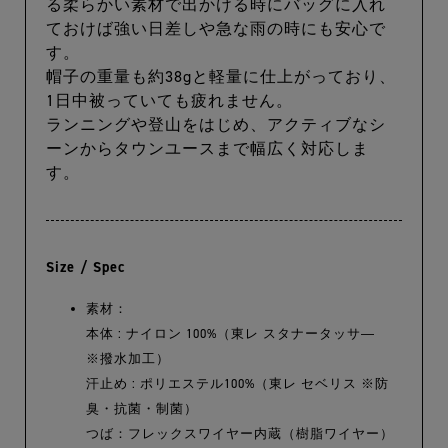
る柔らかい素材で出かける時にバッグに入れ
ておけば強い日差しや急な雨の時にも安心で
す。
帽子の重量も約38gと軽量に仕上がっており、
1日中被っていても疲れません。
ランニングや登山をはじめ、アクティブなシ
ーンからタウンユースまで幅広く対応しま
す。
Size / Spec
素材：
本体 : ナイロン 100%（東レ スタナータッサ―
※撥水加工）
汗止め : ポリエステル100%（東レ セベリス ※防
臭・抗菌・制菌）
つば：フレックスワイヤー内蔵（樹脂ワイヤー）