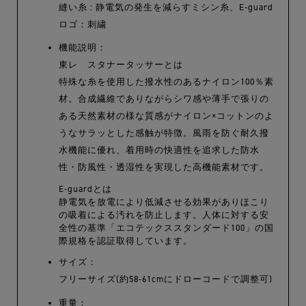
縫い糸 : 静電気の発生を減らすミシン糸、E-guard
ロゴ：刺繍
機能説明：
東レ スタナータッサーとは
特殊な糸を使用した撥水性のあるナイロン100％素
材。合成繊維でありながらシワ感や薄手で張りの
ある天然素材の様な質感がナイロン×コットンのよ
うなサラッとした感触が特徴。風雨を防ぐ耐久撥
水機能に優れ、着用時の快適性を追求した防水
性・防風性・透湿性を実現した高機能素材です。
E-guardとは
静電気を放電により低減させる効果がありほこり
の吸着による汚れを防止します。人体に対する安
全性の基準「エコテックススタンダード100」の国
際規格を認証取得しています。
サイズ：
フリーサイズ(約58-61cmにドローコードで調整可)
重量：