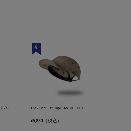
0) /4L
Flex Cool Jet Cap(SANDBEIGE)
¥5,830（税込）