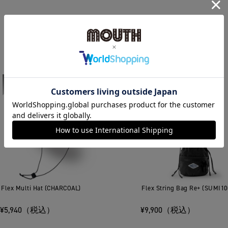
RANKING
総合ランキング
Flex Multi Hat (CHARCOAL)
Flex String Bag Re+ (SUMI10
¥5,940（税込）
¥9,900（税込）