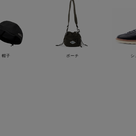
帽子
ポーチ
シ